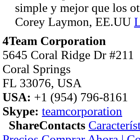
simple y mejor que los ot
Corey Laymon, EE.UU
L
4Team Corporation
5645 Coral Ridge Dr #211
Coral Springs
FL 33076
,
USA
USA:
+1 (954) 796-8161
Skype:
teamcorporation
ShareContacts
Caracterís
Precios
Comprar Ahora | Co