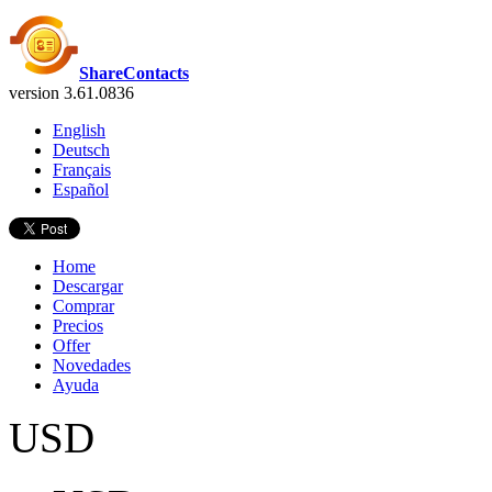
ShareContacts
version 3.61.0836
English
Deutsch
Français
Español
Home
Descargar
Comprar
Precios
Offer
Novedades
Ayuda
USD